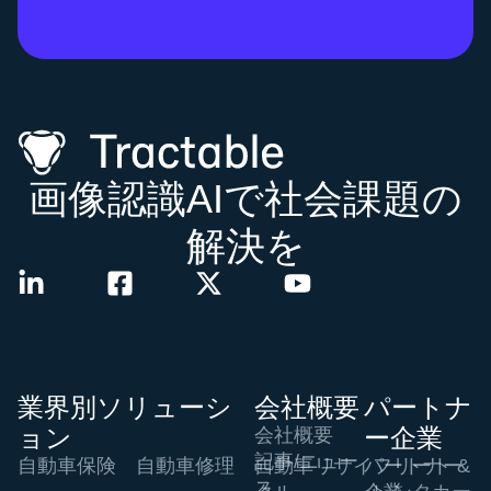
画像認識AIで社会課題の
解決を
業界別ソリューシ
会社概要
パートナ
ョン
ー企業
会社概要
記事/ニュー
自動車保険
自動車修理
自動車リサイ
パートナー
フリート &
ス