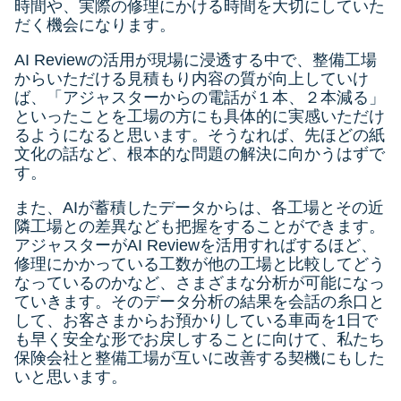
時間や、実際の修理にかける時間を大切にしていた
だく機会になります。
AI Reviewの活用が現場に浸透する中で、整備工場
からいただける見積もり内容の質が向上していけ
ば、「アジャスターからの電話が１本、２本減る」
といったことを工場の方にも具体的に実感いただけ
るようになると思います。そうなれば、先ほどの紙
文化の話など、根本的な問題の解決に向かうはずで
す。
また、AIが蓄積したデータからは、各工場とその近
隣工場との差異なども把握をすることができます。
アジャスターがAI Reviewを活用すればするほど、
修理にかかっている工数が他の工場と比較してどう
なっているのかなど、さまざまな分析が可能になっ
ていきます。そのデータ分析の結果を会話の糸口と
して、お客さまからお預かりしている車両を1日で
も早く安全な形でお戻しすることに向けて、私たち
保険会社と整備工場が互いに改善する契機にもした
いと思います。