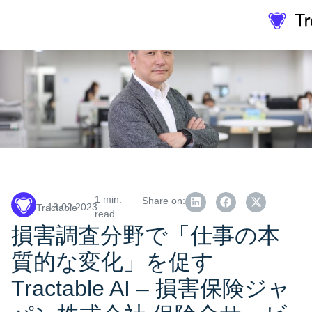
1 min.
Share on:
13.02.2023
Tractable
read
損害調査分野で「仕事の本
質的な変化」を促す
Tractable AI – 損害保険ジャ