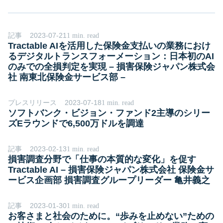
記事
2023-07-21
1 min. read
Tractable AIを活用した保険金支払いの業務におけ
るデジタルトランスフォーメーション：日本初のAI
のみでの全損判定を実現 – 損害保険ジャパン株式会
社 南東北保険金サービス部 –
プレスリリース
2023-07-18
1 min. read
ソフトバンク・ビジョン・ファンド2主導のシリー
ズEラウンドで6,500万ドルを調達
記事
2023-02-13
1 min. read
損害調査分野で「仕事の本質的な変化」を促す
Tractable AI – 損害保険ジャパン株式会社 保険金サ
ービス企画部 損害調査グループリーダー 亀井義之
記事
2023-01-30
1 min. read
お客さまと社会のために。“歩みを止めない”ための