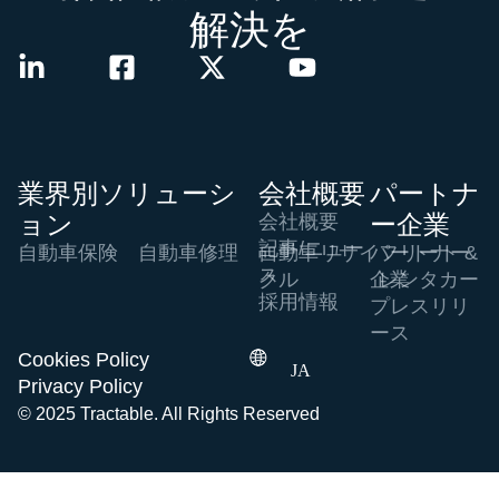
解決を
業界別ソリューシ
会社概要
パートナ
ョン
ー企業
会社概要
記事/ニュー
自動車保険
自動車修理
自動車リサイ
パートナー
フリート &
ス
クル
企業
レンタカー
採用情報
プレスリリ
ース
Cookies Policy
JA
Privacy Policy
© 2025 Tractable. All Rights Reserved